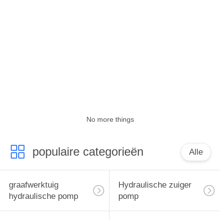
CONTACTEER
ONS
NIEUWS
VERZOEK
OM
EEN
No more things
CITAAT
populaire categorieën
Alle
SITEMAP
graafwerktuig
Hydraulische zuiger
PRIVACY
hydraulische pomp
pomp
POLICY